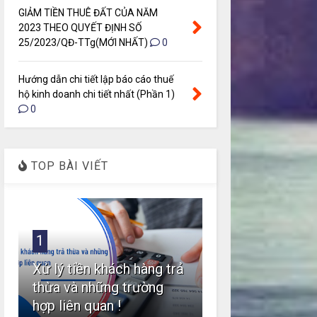
GIẢM TIỀN THUÊ ĐẤT CỦA NĂM
2023 THEO QUYẾT ĐỊNH SỐ
25/2023/QĐ-TTg(MỚI NHẤT)
0
Hướng dẫn chi tiết lập báo cáo thuế
hộ kinh doanh chi tiết nhất (Phần 1)
0
TOP BÀI VIẾT
1
Xử lý tiền khách hàng trả
thừa và những trường
hợp liên quan !