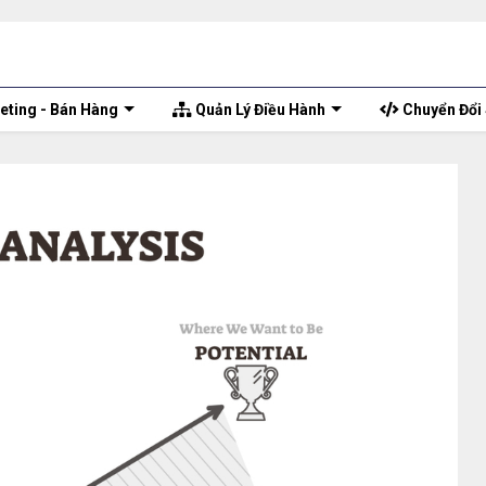
ting - Bán Hàng
Quản Lý Điều Hành
Chuyển Đổi