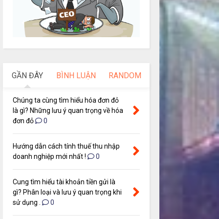
GẦN ĐÂY
BÌNH LUẬN
RANDOM
Chúng ta cùng tìm hiểu hóa đơn đỏ
là gì? Những lưu ý quan trọng về hóa
đơn đỏ
0
Hướng dẫn cách tính thuế thu nhập
doanh nghiệp mới nhất !
0
Cung tìm hiểu tài khoản tiền gửi là
gì? Phân loại và lưu ý quan trọng khi
sử dụng .
0