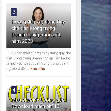
3
Hướng dẫn xây dựng Quy
chế tiền lương trong
Doanh nghiệp mới nhất
năm 2023 !
1. Sự cần thiết của việc xây dựng quy chế
tiền lương trong Doanh nghiệp Tiền lương
là một yếu tố rất quan trọng trong doanh
nghiệp vì đến ...
Xem thêm
4
Mẫu checklist công việc:
Download miễn phí 10+