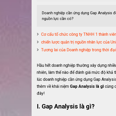
Doanh nghiệp cần ứng dụng Gap Analysis để 
nguồn lực cần có?
Cơ cấu tổ chức công ty TNHH 1 thành viên
chiến lược quản trị nguồn nhân lực của Unil
Tương lai của Doanh nghiệp trong thời đạ
Hầu hết doanh nghiệp thường xây dựng nhiề
nhiên, làm thế nào để đánh giá mức độ khả th
lúc doanh nghiệp cần ứng dụng Gap Analysis 
thêm về khái niệm
Gap Analysis là gì
cùng c
đây!
I. Gap Analysis là gì?