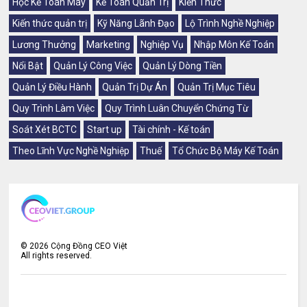
Học Kế Toán Máy
Kế Toán Quản Trị
Kiến Thức
Kiến thức quản trị
Kỹ Năng Lãnh Đạo
Lộ Trình Nghề Nghiệp
Lương Thưởng
Marketing
Nghiệp Vụ
Nhập Môn Kế Toán
Nổi Bật
Quản Lý Công Việc
Quản Lý Dòng Tiền
Quản Lý Điều Hành
Quản Trị Dự Án
Quản Trị Mục Tiêu
Quy Trình Làm Việc
Quy Trình Luân Chuyển Chứng Từ
Soát Xét BCTC
Start up
Tài chính - Kế toán
Theo Lĩnh Vực Nghề Nghiệp
Thuế
Tổ Chức Bộ Máy Kế Toán
©
2026
Cộng Đồng CEO Việt
All rights reserved.