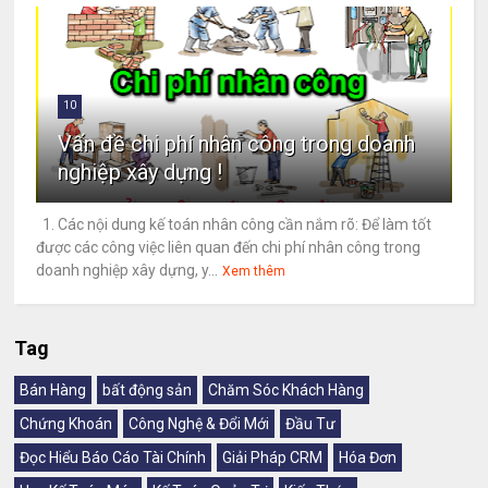
10
Vấn đề chi phí nhân công trong doanh
nghiệp xây dựng !
1. Các nội dung kế toán nhân công cần nắm rõ: Để làm tốt
được các công việc liên quan đến chi phí nhân công trong
doanh nghiệp xây dựng, y...
Xem thêm
Tag
Bán Hàng
bất động sản
Chăm Sóc Khách Hàng
Chứng Khoán
Công Nghệ & Đổi Mới
Đầu Tư
Đọc Hiểu Báo Cáo Tài Chính
Giải Pháp CRM
Hóa Đơn