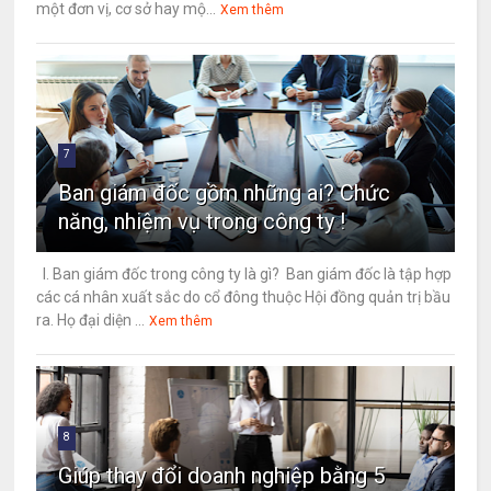
một đơn vị, cơ sở hay mộ...
Xem thêm
7
Ban giám đốc gồm những ai? Chức
năng, nhiệm vụ trong công ty !
I. Ban giám đốc trong công ty là gì? Ban giám đốc là tập hợp
các cá nhân xuất sắc do cổ đông thuộc Hội đồng quản trị bầu
ra. Họ đại diện ...
Xem thêm
8
Giúp thay đổi doanh nghiệp bằng 5