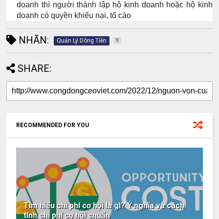
doanh thì người thành lập hộ kinh doanh hoặc hộ kinh
doanh có quyền khiếu nại, tố cáo
NHÃN:
Quản Lý Dòng Tiền
9
SHARE:
RECOMMENDED FOR YOU
Tìm hiểu chi phí cơ hội là gì? Ý nghĩa và cách
tính chi phí cơ hội chuẩn