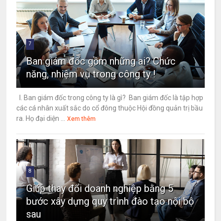
7
Ban giám đốc gồm những ai? Chức
năng, nhiệm vụ trong công ty !
I. Ban giám đốc trong công ty là gì? Ban giám đốc là tập hợp
các cá nhân xuất sắc do cổ đông thuộc Hội đồng quản trị bầu
ra. Họ đại diện ...
Xem thêm
8
Giúp thay đổi doanh nghiệp bằng 5
bước xây dựng quy trình đào tạo nội bộ
sau