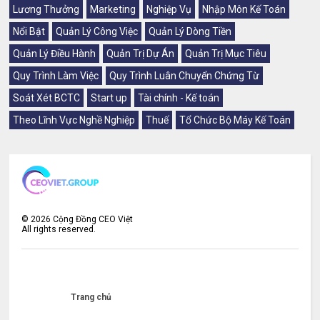
Lương Thưởng
Marketing
Nghiệp Vụ
Nhập Môn Kế Toán
Nổi Bật
Quản Lý Công Việc
Quản Lý Dòng Tiền
Quản Lý Điều Hành
Quản Trị Dự Án
Quản Trị Mục Tiêu
Quy Trình Làm Việc
Quy Trình Luân Chuyển Chứng Từ
Soát Xét BCTC
Start up
Tài chính - Kế toán
Theo Lĩnh Vực Nghề Nghiệp
Thuế
Tổ Chức Bộ Máy Kế Toán
©
2026
Cộng Đồng CEO Việt
All rights reserved.
Trang chủ