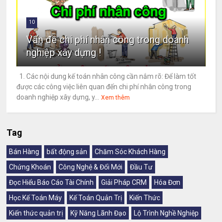
10
Vấn đề chi phí nhân công trong doanh
nghiệp xây dựng !
1. Các nội dung kế toán nhân công cần nắm rõ: Để làm tốt
được các công việc liên quan đến chi phí nhân công trong
doanh nghiệp xây dựng, y...
Xem thêm
Tag
Bán Hàng
bất động sản
Chăm Sóc Khách Hàng
Chứng Khoán
Công Nghệ & Đổi Mới
Đầu Tư
Đọc Hiểu Báo Cáo Tài Chính
Giải Pháp CRM
Hóa Đơn
Học Kế Toán Máy
Kế Toán Quản Trị
Kiến Thức
Kiến thức quản trị
Kỹ Năng Lãnh Đạo
Lộ Trình Nghề Nghiệp